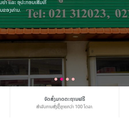
ຢາ ແລະ ອຸປະກອນເສີມທີ່
າບຂອງທ່ານ.
ຈັດສົ່ງມາດຕະຖານຟຣີ
ສຳລັບການສັ່ງຊື້ຫຼາຍກວ່າ 100 ໂດລາ.