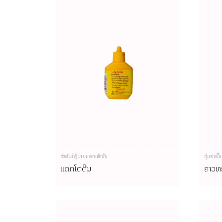
ສຳລັບໃຊ້ພາຍນອກເທົ່ານັ້ນ
ກຸ່ມຢາພື້
ແດັກໂຕດີນ
ຄາວທ