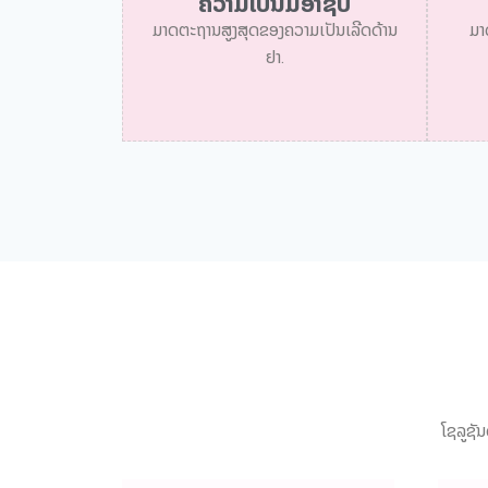
ຄວາມເປັນມືອາຊີບ
ມາດຕະຖານສູງສຸດຂອງຄວາມເປັນເລີດດ້ານ
ມາ
ຢາ.
ໂຊລູຊັ