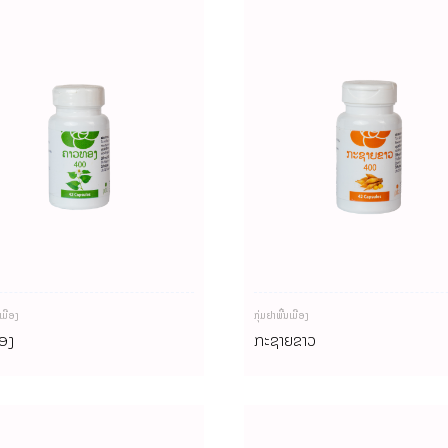
ນເມືອງ
ກຸ່ມຢາພື້ນເມືອງ
ອງ
ກະຊາຍຂາວ