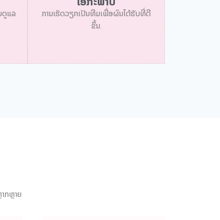
ເອກະພາບ
ານດູແລ
ການເຮັດວຽກເປັນທີມເພື່ອຜົນໄດ້ຮັບທີ່ດີ
ຂຶ້ນ.
ຼາກຫຼາຍ