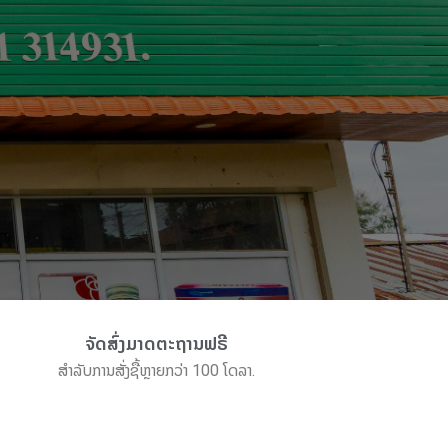
ຈັດສົ່ງມາດຕະຖານຟຣີ
ສຳລັບການສັ່ງຊື້ຫຼາຍກວ່າ 100 ໂດລາ.