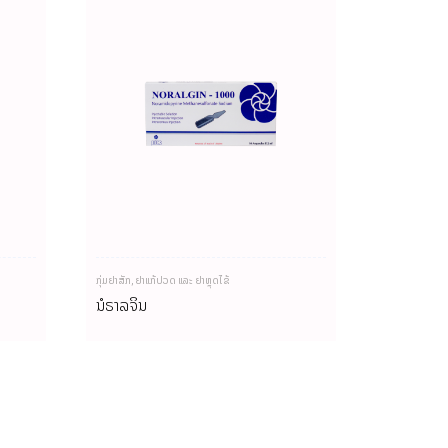
ກຸ່ມຢາສັກ
,
ຢາແກ້ປວດ ແລະ ຢາຫຼຸດໄຂ້
ນໍຣາລຈິນ