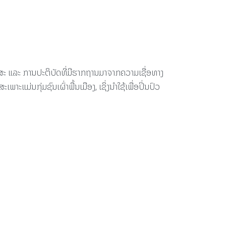
ັກສະ ແລະ ການປະຕິບັດທີ່ມີຮາກຖານມາຈາກຄວາມເຊື່ອທາງ
າະແມ່ນກຸ່ມຊົນເຜົ່າພື້ນເມືອງ, ເຊິ່ງນຳໃຊ້ເພື່ອປິ່ນປົວ