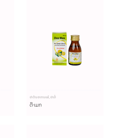
ຢາຕ້ານອາການແພ້
,
ຢານ້ຳ
ດີ-ເມກ