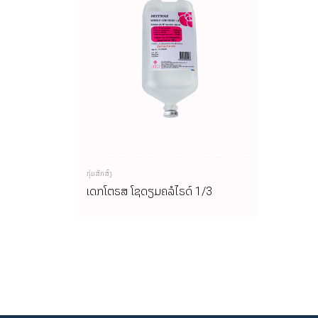
ກຸ່ມສັກສົ່ງ
ເດັກໂຕຣສ ໂຊດຽມຄລໍໄຣດ໌ 1/3