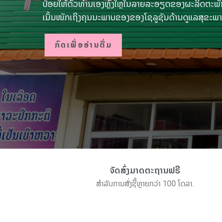
ປ່ອຍໃຫ້ຕົວທ່ານເອງຫຼົງໃຫຼໃນລາຍລະອຽດຂອງຜະລິດຕະພັນ
ເນັ້ນໜັກເຖິງຄຸນນະພາບຂອງຂອງໂຊລູຊັນດ້ານດູແລສຸຂະພ
ກົດເພື່ອອ່ານຕື່ມ
ຈັດສົ່ງມາດຕະຖານຟຣີ
ສຳລັບການສັ່ງຊື້ຫຼາຍກວ່າ 100 ໂດລາ.