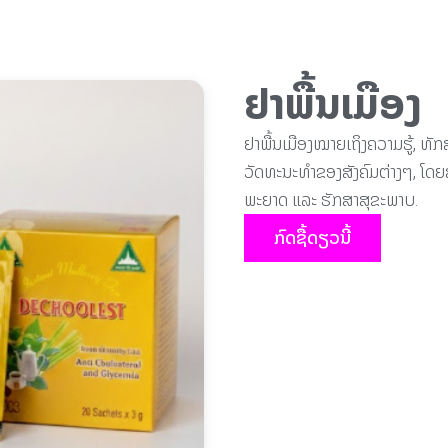
ຢາພື້ນເມືອງ
ຢາພື້ນເມືອງໝາຍເຖິງຄວາມຮູ້, ທ
ວັດທະນະທຳຂອງສັງຄົມຕ່າງໆ, ໂດຍສະເພ
ພະຍາດ ແລະ ຮັກສາສຸຂະພາບ.
ກົດຊື້ດຽວນີ້