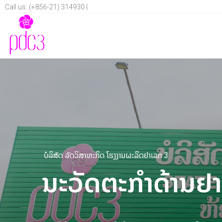
Call us: (+856-21) 314930 |
ບໍລິສັດ ລັດວິສາຫະກິດ ໂຮງງານຜະລິດຢາເລກ 3
ນະວັດຕະກໍາດ້ານຢາ