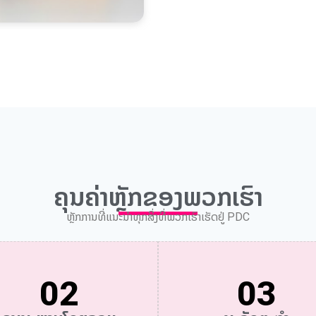
ຄຸນຄ່າຫຼັກຂອງພວກເຮົາ
ຫຼັກການທີ່ແນະນໍາທຸກສິ່ງທີ່ພວກເຮົາເຮັດຢູ່ PDC
02
03