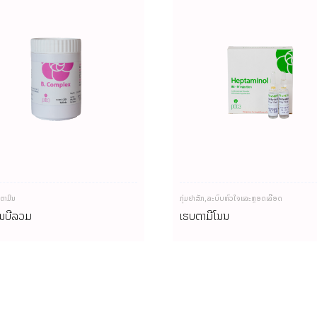
ິຕາມິນ
ກຸ່ມຢາສັກ
,
ລະບົບຫົວໃຈແລະຫຼອດເລືອດ
ິນບີລວມ
ເຮັບຕາມີໂນນ