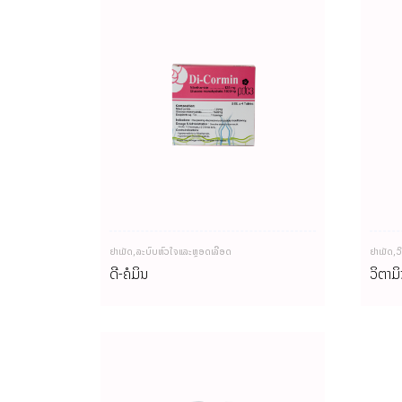
ຢາເມັດ
,
ລະບົບຫົວໃຈແລະຫຼອດເລືອດ
ຢາເມັດ
,
ວ
ດີ-ຄໍມິນ
ວິຕາມ