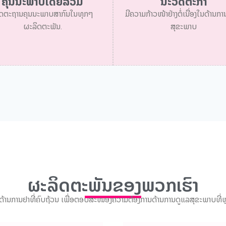
ຄຸນນະພາບໂດຍລວມ
ນະວັດຕະກໍາ
ດຕະຖານຄຸນນະພາບສາກົນໃນທຸກໆ
ມີຄວາມກ້າວໜ້າຢ່າງຕໍ່ເນື່ອງໃນດ້ານກ
ຜະລິດຕະພັນ.
ສຸຂະພາບ
ຜະລິດຕະພັນຂອງພວກເຮົາ
ນດ້ານການຢາທີ່ຄົບຖ້ວນ ເພື່ອຕອບສະໜອງຄວາມຕ້ອງການດ້ານການດູແລສຸຂະພາບທີ່ຫ