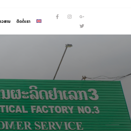
່າວສານ
ຕິດຕໍ່ເຮົາ