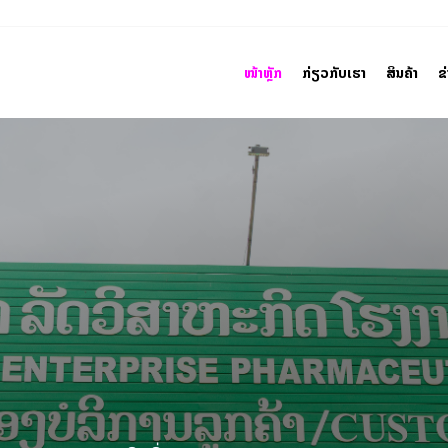
ໜ້າຫຼັກ
ກ່ຽວກັບເຮົາ
ສິນຄ້າ
ຂ