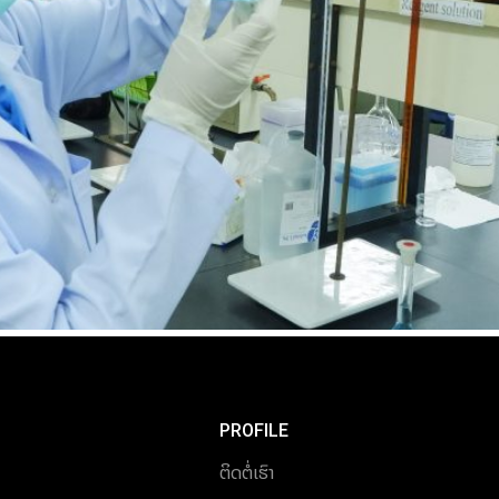
PROFILE
ຕິດຕໍ່ເຮົາ