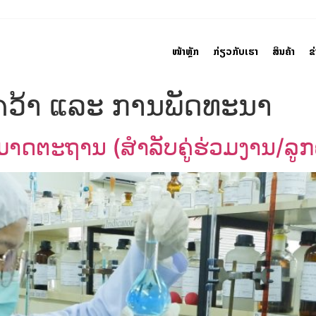
ໜ້າຫຼັກ
ກ່ຽວກັບເຮົາ
ສິນຄ້າ
ຂ
ຄວ້າ ແລະ ການພັດທະນາ
າດຕະຖານ (ສຳລັບຄູ່ຮ່ວມງານ/ລູກຄ