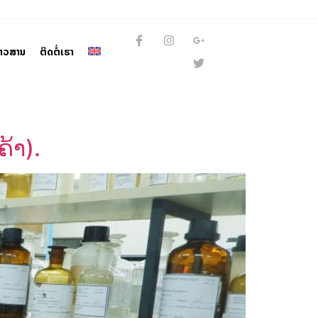
່າວສານ
ຕິດຕໍ່ເຮົາ
້າ).