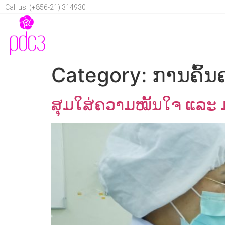
Call us: (+856-21) 314930 |
Category:
ການຄົ້ນ
ສຸມໃສ່ຄວາມໝັ້ນໃຈ ແລະ ມ