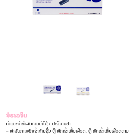
ນໍຣາລຈິນ
ຄຳແນະນຳສຳລັບການນຳໃຊ້ / ປະລິມານຢາ
– ສຳລັບການສັກເຂົ້າກ້າມຊີ້ນ ຫຼື ສັກເຂົ້າເສັ້ນເລືອດ, ຫຼື ສັກເຂົ້າເສັ້ນເລືອດຕາມ