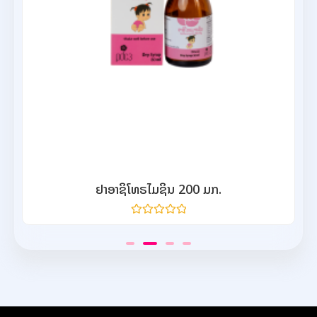
ຢາອາຊິໂທຣໄມຊິນ 200 ມກ.
ให้
คะแนน
0
จาก
5