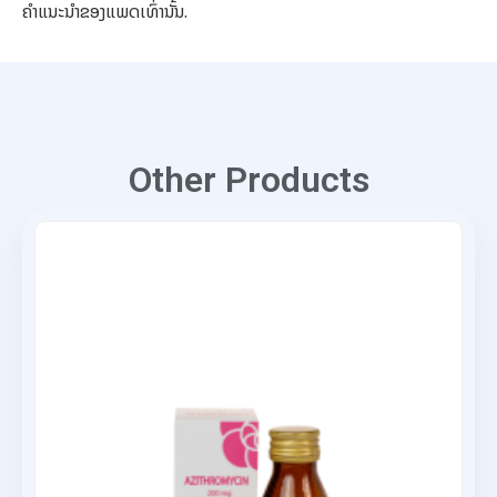
ຄຳແນະນຳຂອງແພດເທົ່ານັ້ນ.
Other Products