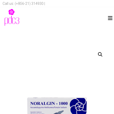
Call us: (+856-21) 314930 |