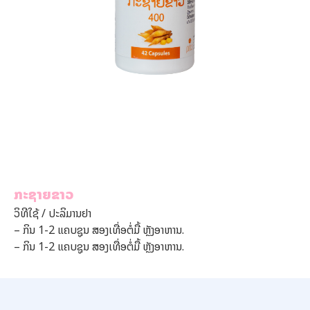
ກະຊາຍຂາວ
ວິທີໃຊ້ / ປະລິມານຢາ
– ກິນ 1-2 ແຄບຊູນ ສອງເທື່ອຕໍ່ມື້ ຫຼັງອາຫານ.
– ກິນ 1-2 ແຄບຊູນ ສອງເທື່ອຕໍ່ມື້ ຫຼັງອາຫານ.