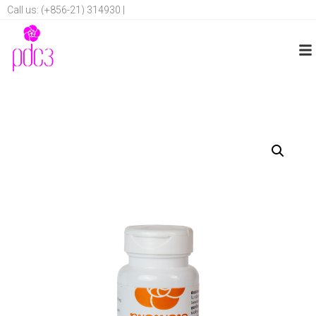
Call us: (+856-21) 314930 |