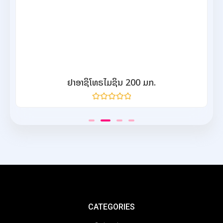
ຢາອາຊິໂທຣໄມຊິນ 200 ມກ.
ให้
คะแนน
0
จาก
5
CATEGORIES