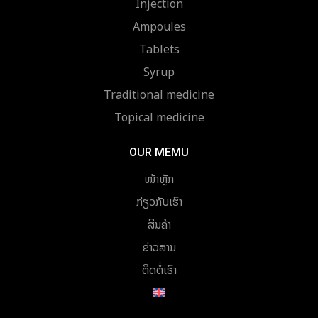
Injection
Ampoules
Tablets
Syrup
Traditional medicine
Topical medicine
OUR MEMU
ໜ້າຫຼັກ
ກ່ຽວກັບເຮົາ
ສິນຄ້າ
ຂ່າວສານ
ຕິດຕໍ່ເຮົາ