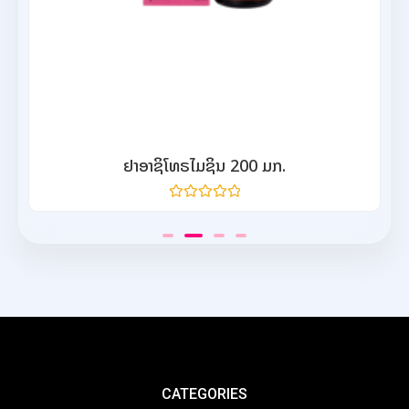
ຢາອາຊິໂທຣໄມຊິນ 200 ມກ.
ให้
คะแนน
0
จาก
5
CATEGORIES