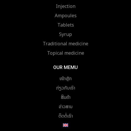
Injection
Ampoules
Tablets
Syrup
Traditional medicine
Topical medicine
OUR MEMU
ໜ້າຫຼັກ
ກ່ຽວກັບເຮົາ
ສິນຄ້າ
ຂ່າວສານ
ຕິດຕໍ່ເຮົາ