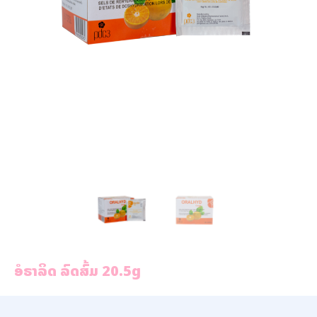
ອໍຣາລິດ ລົດສົ້ມ 20.5g