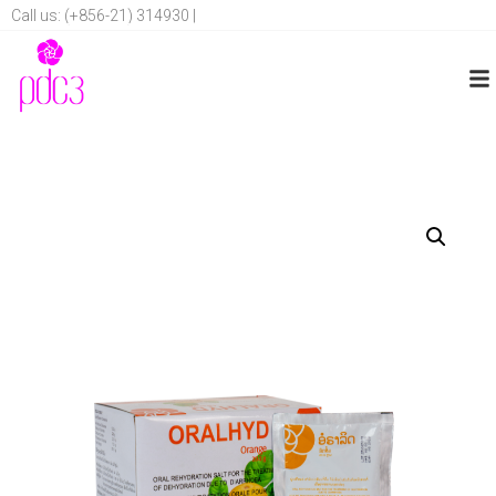
Call us: (+856-21) 314930 |