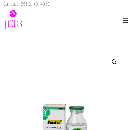
Call us: (+856-21) 314930 |