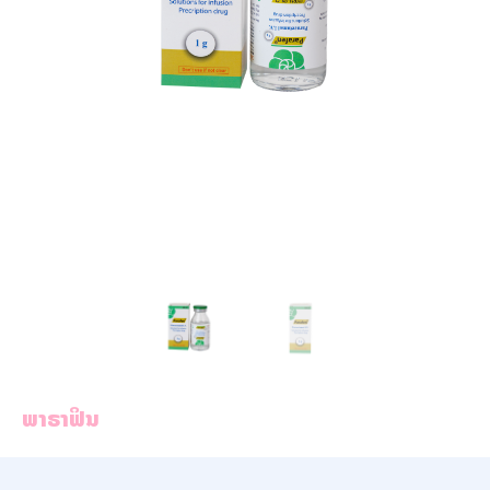
ພາຣາຟິນ