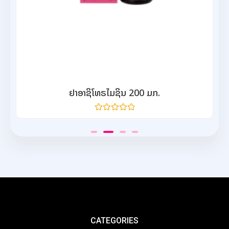
ຢາອາຊິໂທຣໄມຊິນ 200 ມກ.
ให้
คะแนน
0
จาก
5
CATEGORIES