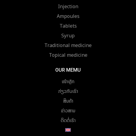
Injection
Ampoules
Tablets
Syrup
Traditional medicine
Topical medicine
OUR MEMU
ໜ້າຫຼັກ
ກ່ຽວກັບເຮົາ
ສິນຄ້າ
ຂ່າວສານ
ຕິດຕໍ່ເຮົາ