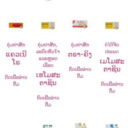
ກຸ່ມຢາສັກ
ກຸ່ມຢາສັກ
,
ກຸ່ມຢາສັກ
ບໍ່ໄດ້ຈັດ
ລະບົບຫົວໃຈ
ປະເພດ
ແຄວເນີ
ຕຣາ-ຄິງ
ແລະຫຼອດ
ເມໂມສະ
ໂຣ
ເລືອດ
ຕາຊິນ
ກົດເພື່ອອ່ານ
ເຮໂມສະ
ຕື່ມ
ກົດເພື່ອອ່ານ
ຕາຊິນ
ຕື່ມ
ກົດເພື່ອອ່ານ
ຕື່ມ
ກົດເພື່ອອ່ານ
ຕື່ມ