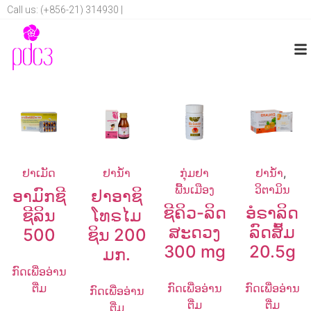
Call us: (+856-21) 314930 |
ຢາເມັດ
ຢານ້ຳ
ກຸ່ມຢາ
ຢານ້ຳ
,
ພື້ນເມືອງ
ວິຕາມິນ
ອາມົກຊີ
ຢາອາຊິ
ຊີຄິວ-ລິດ
ອໍຣາລິດ
ຊີລິນ
ໂທຣໄມ
ສະດວງ
ລົດສົ້ມ
500
ຊິນ 200
300 mg
20.5g
ມກ.
ກົດເພື່ອອ່ານ
ຕື່ມ
ກົດເພື່ອອ່ານ
ກົດເພື່ອອ່ານ
ກົດເພື່ອອ່ານ
ຕື່ມ
ຕື່ມ
ຕື່ມ