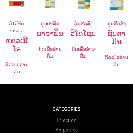
ບໍ່ໄດ້ຈັດ
ກຸ່ມຢາສັກ
ກຸ່ມສັກສົ່ງ
ກຸ່ມສັກສົ່ງ
ປະເພດ
ພາຣາຟິນ
ວີໂຄໂຊນ
ຊັນຕາ
ແຄວເນີ
ມິນ
ໂຣ
ກົດເພື່ອອ່ານ
ກົດເພື່ອອ່ານ
ຕື່ມ
ຕື່ມ
ກົດເພື່ອອ່ານ
ກົດເພື່ອອ່ານ
ຕື່ມ
ຕື່ມ
CATEGORIES
Injection
Ampoules