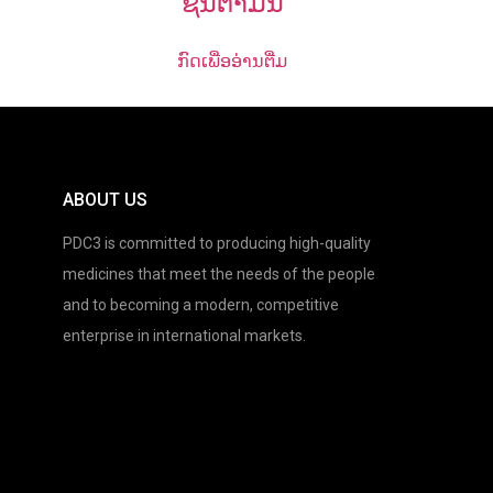
ຊັນຕາມິນ
ກົດເພື່ອອ່ານຕື່ມ
ABOUT US
PDC3 is committed to producing high-quality
medicines that meet the needs of the people
and to becoming a modern, competitive
enterprise in international markets.