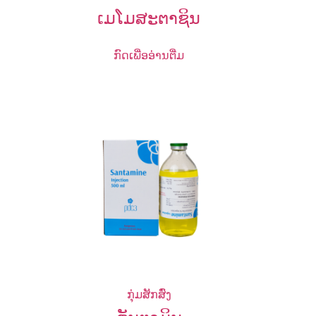
ເມໂມສະຕາຊິນ
ກົດເພື່ອອ່ານຕື່ມ
ກຸ່ມສັກສົ່ງ