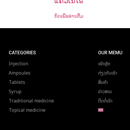
ແຄວເນີໂຣ
ກົດເພື່ອອ່ານຕື່ມ
CATEGORIES
OUR MEMU
Injection
ໜ້າຫຼັກ
Ampoules
ກ່ຽວກັບເຮົາ
Tablets
ສິນຄ້າ
Syrup
ຂ່າວສານ
Traditional medicine
ຕິດຕໍ່ເຮົາ
Topical medicine