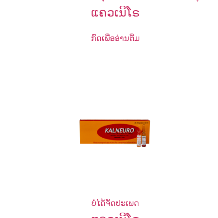
ແຄວເນີໂຣ
ກົດເພື່ອອ່ານຕື່ມ
ບໍ່ໄດ້ຈັດປະເພດ