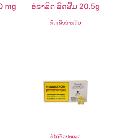
00 mg
ອໍຣາລິດ ລົດສົ້ມ 20.5g
ກົດເພື່ອອ່ານຕື່ມ
ບໍ່ໄດ້ຈັດປະເພດ