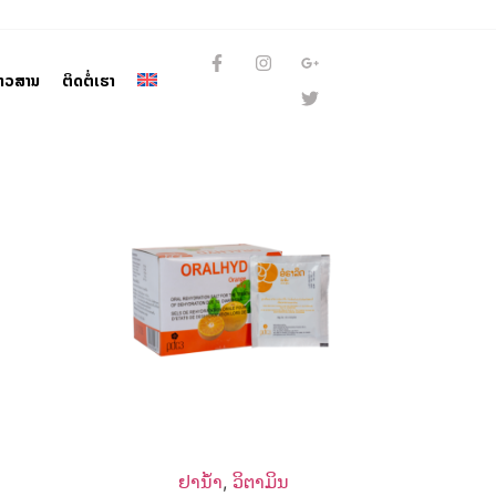
່າວສານ
ຕິດຕໍ່ເຮົາ
ຢານ້ຳ
,
ວິຕາມິນ