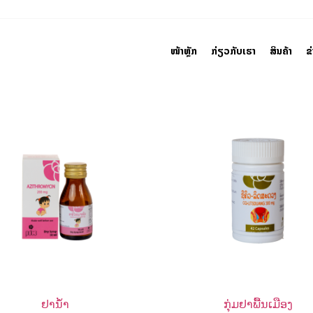
ໜ້າຫຼັກ
ກ່ຽວກັບເຮົາ
ສິນຄ້າ
ຂ
ຢານ້ຳ
ກຸ່ມຢາພື້ນເມືອງ