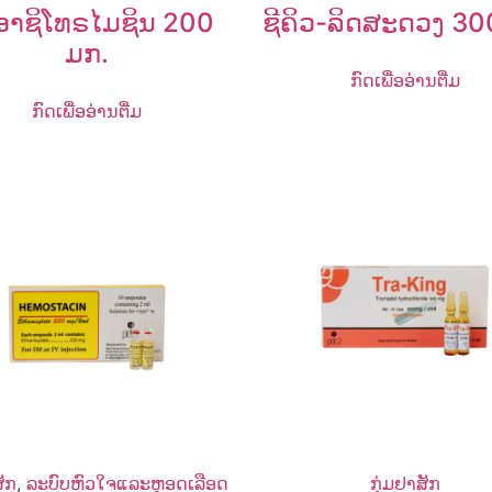
ອາຊິໂທຣໄມຊິນ 200
ຊີຄິວ-ລິດສະດວງ 3
ມກ.
ກົດເພື່ອອ່ານຕື່ມ
ກົດເພື່ອອ່ານຕື່ມ
ສັກ
,
ລະບົບຫົວໃຈແລະຫຼອດເລືອດ
ກຸ່ມຢາສັກ