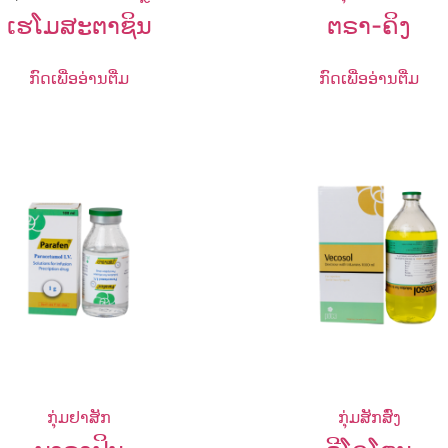
ເຮໂມສະຕາຊິນ
ຕຣາ-ຄິງ
ກົດເພື່ອອ່ານຕື່ມ
ກົດເພື່ອອ່ານຕື່ມ
ກຸ່ມຢາສັກ
ກຸ່ມສັກສົ່ງ