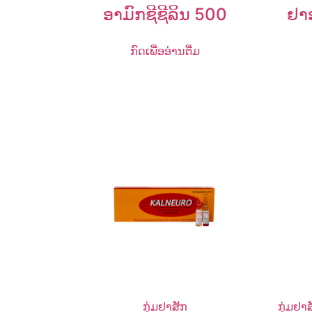
ອາມົກຊີຊີລິນ 500
ຢາ
ກົດເພື່ອອ່ານຕື່ມ
ກຸ່ມຢາສັກ
ກຸ່ມຢາ