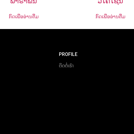
ພາຣາຟິນ
ວີໂຄໂຊນ
ກົດເພື່ອອ່ານຕື່ມ
ກົດເພື່ອອ່ານຕື່ມ
PROFILE
ຕິດຕໍ່ເຮົາ