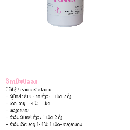
ວິຕາມິນບີລວມ
ວິທີໃຊ້ / ຂະໜາດຮັບປະທານ
– ຜູ້ໃຫຍ່ : ຮັບປະທານຄັ້ງລະ 1 ເມັດ 2 ຄັ້ງ
– ເດັກ: ອາຍຸ 1-4 ປີ: 1 ເມັດ
– ຫລັງອາຫານ
– ສຳລັບຜູ້ໃຫຍ່: ຄັ້ງລະ 1 ເມັດ 2 ຄັ້ງ
– ສຳລັບເດັກ: ອາຍຸ 1-4 ປີ: 1 ເມັດ- ຫລັງອາຫານ