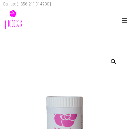
Call us: (+856-21) 314930 |