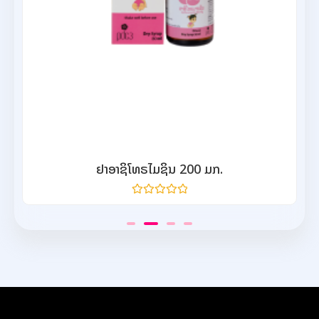
ຢາອາຊິໂທຣໄມຊິນ 200 ມກ.
ให้
คะแนน
0
จาก
5