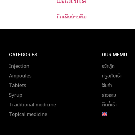
ແຄວເນີໂຣ
ກົດເພື່ອອ່ານຕື່ມ
CATEGORIES
OUR MEMU
Injection
ໜ້າຫຼັກ
Ampoules
ກ່ຽວກັບເຮົາ
Tablets
ສິນຄ້າ
Syrup
ຂ່າວສານ
Traditional medicine
ຕິດຕໍ່ເຮົາ
Topical medicine