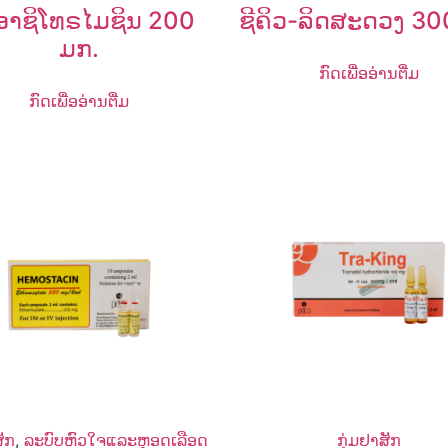
ອາຊິໂທຣໄມຊິນ 200
ຊີຄິວ-ລິດສະດວງ 3
ມກ.
ກົດເພື່ອອ່ານຕື່ມ
ກົດເພື່ອອ່ານຕື່ມ
ສັກ
,
ລະບົບຫົວໃຈແລະຫຼອດເລືອດ
ກຸ່ມຢາສັກ