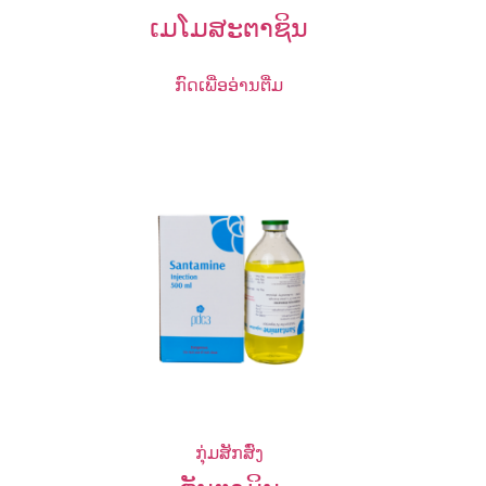
ເມໂມສະຕາຊິນ
ກົດເພື່ອອ່ານຕື່ມ
ກຸ່ມສັກສົ່ງ