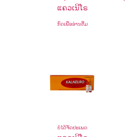
ແຄວເນີໂຣ
ກົດເພື່ອອ່ານຕື່ມ
ບໍ່ໄດ້ຈັດປະເພດ