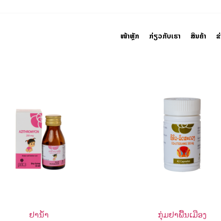
ໜ້າຫຼັກ
ກ່ຽວກັບເຮົາ
ສິນຄ້າ
ຂ
ຢານ້ຳ
ກຸ່ມຢາພື້ນເມືອງ