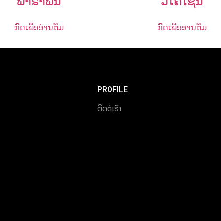
ພາຣາຟິນ
ວີໂຄໂຊນ
ກົດເພື່ອອ່ານຕື່ມ
ກົດເພື່ອອ່ານຕື່ມ
PROFILE
ຕິດຕໍ່ເຮົາ