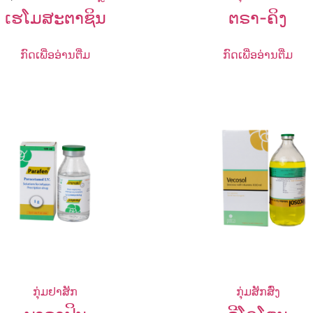
ເຮໂມສະຕາຊິນ
ຕຣາ-ຄິງ
ກົດເພື່ອອ່ານຕື່ມ
ກົດເພື່ອອ່ານຕື່ມ
ກຸ່ມຢາສັກ
ກຸ່ມສັກສົ່ງ