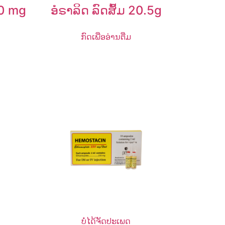
00 mg
ອໍຣາລິດ ລົດສົ້ມ 20.5g
ກົດເພື່ອອ່ານຕື່ມ
ບໍ່ໄດ້ຈັດປະເພດ