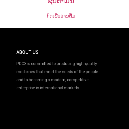
ຊັນຕາມິນ
ກົດເພື່ອອ່ານຕື່ມ
ABOUT US
PDC3 is committed to producing high-quality
medicines that meet the needs of the people
and to becoming a modern, competitive
enterprise in international markets.