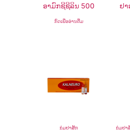
ອາມົກຊີຊີລິນ 500
ຢາ
ກົດເພື່ອອ່ານຕື່ມ
ກຸ່ມຢາສັກ
ກຸ່ມຢາ