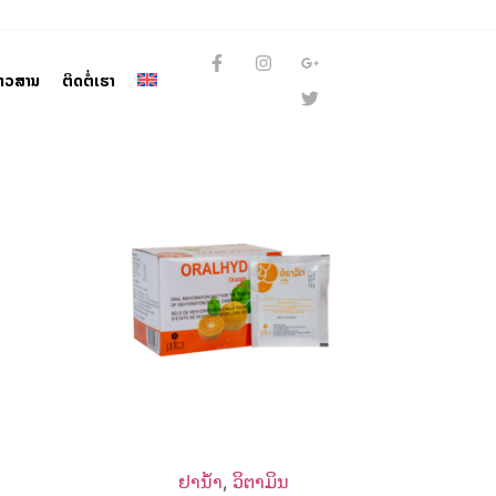
່າວສານ
ຕິດຕໍ່ເຮົາ
ຢານ້ຳ
,
ວິຕາມິນ